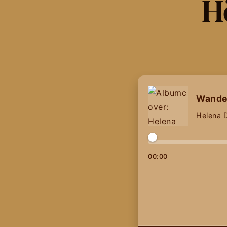
Hö
Wande
Helena 
Wiedergabepositio
00
:
00