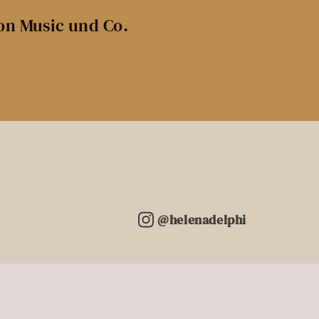
0:30
on Music und Co.
0:30
0:30
0:30
0:30
@helenadelphi