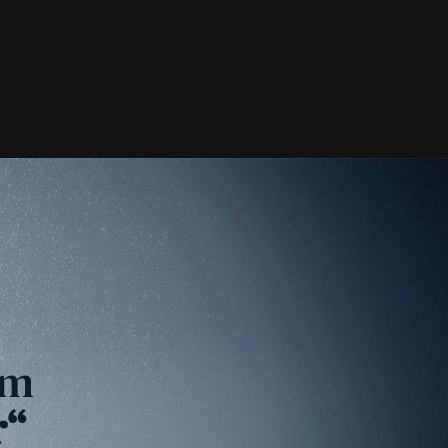
um
r“