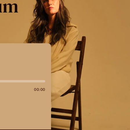
bum
00
:
00