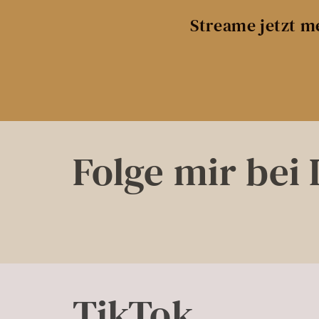
Unter dem Sch
8
Streame jetzt m
Freddie
9
Raumschiff
10
Lola
11
Folge mir bei
Unendliche Ge
12
TikTok