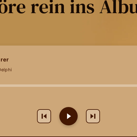
re rein ins Al
rer
Delphi
n